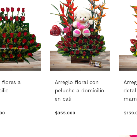
 flores a
Arreglo floral con
Arre
ilio
peluche a domicilio
detal
en cali
mam
000
$355.000
$159.