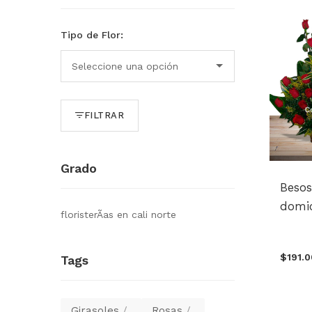
Tipo de Flor:
FILTRAR
Grado
Besos
domic
floristerÃ­as en cali norte
$191.
Tags
Girasoles
Rosas