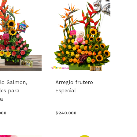
glo Salmon,
Arreglo frutero
les para
Especial
a
000
$240.000