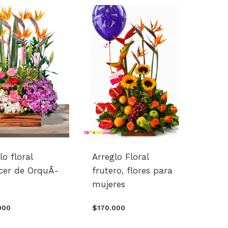
lo floral
Arreglo Floral
ecer de OrquÃ­
frutero, flores para
mujeres
000
$170.000