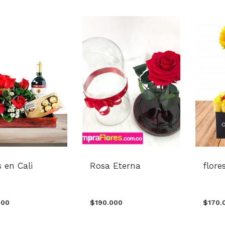
s en Cali
Rosa Eterna
flore
000
$190.000
$170.