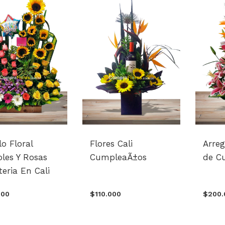
lo Floral
Flores Cali
Arreg
oles Y Rosas
CumpleaÃ±os
de C
teria En Cali
000
$110.000
$200.