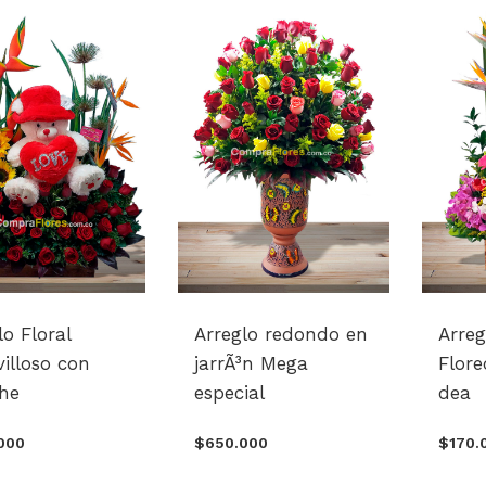
lo Floral
Arreglo redondo en
Arreg
illoso con
jarrÃ³n Mega
Flor
he
especial
dea
000
$650.000
$170.