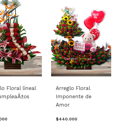
lo Floral lineal
Arreglo Floral
umpleaÃ±os
Imponente de
Amor
000
$440.000