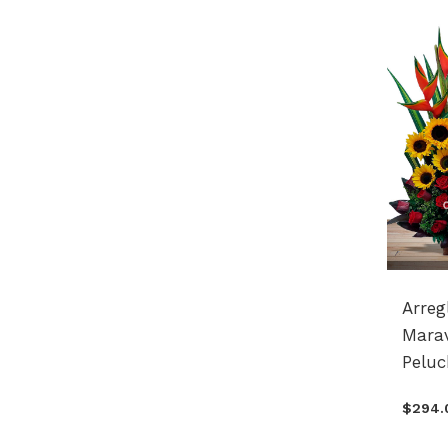
Arreg
Marav
Peluc
$294.